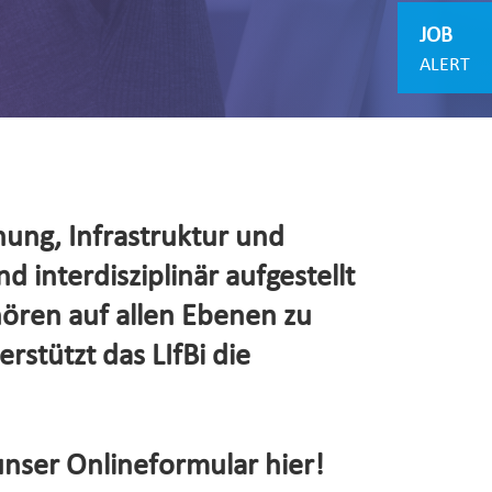
JOB
ALERT
hung, Infrastruktur und
d interdisziplinär aufgestellt
hören auf allen Ebenen zu
rstützt das LIfBi die
unser Onlineformular hier!