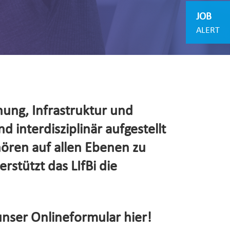
JOB
ALERT
hung, Infrastruktur und
d interdisziplinär aufgestellt
hören auf allen Ebenen zu
rstützt das LIfBi die
unser Onlineformular hier!