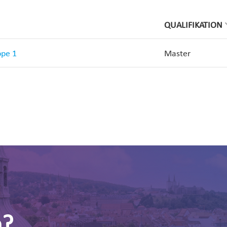
QUALIFIKATION
ppe 1
Master
n?