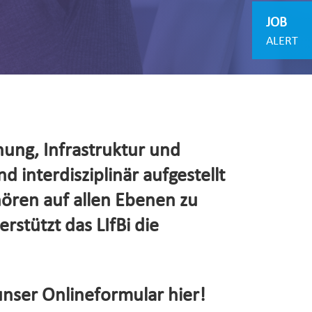
JOB
ALERT
hung, Infrastruktur und
d interdisziplinär aufgestellt
hören auf allen Ebenen zu
rstützt das LIfBi die
unser Onlineformular hier!