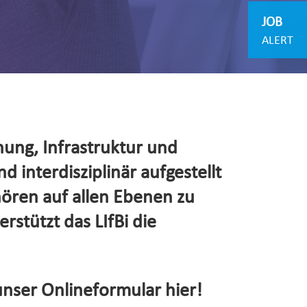
JOB
ALERT
hung, Infrastruktur und
d interdisziplinär aufgestellt
hören auf allen Ebenen zu
rstützt das LIfBi die
unser Onlineformular hier!