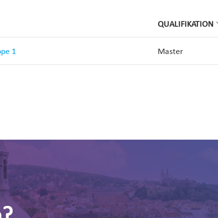
QUALIFIKATION
ppe 1
Master
n?