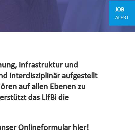
JOB
ALERT
hung, Infrastruktur und
d interdisziplinär aufgestellt
hören auf allen Ebenen zu
rstützt das LIfBi die
unser Onlineformular hier!