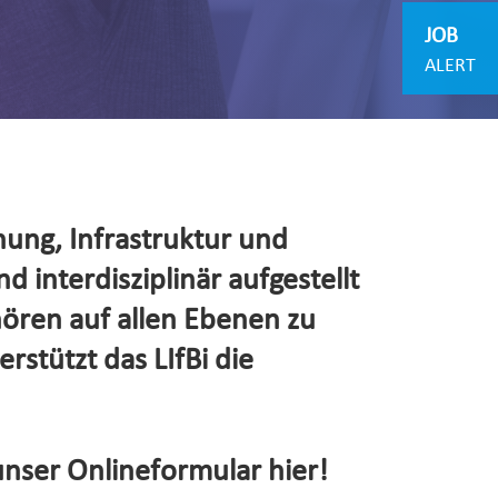
JOB
ALERT
hung, Infrastruktur und
d interdisziplinär aufgestellt
hören auf allen Ebenen zu
rstützt das LIfBi die
unser Onlineformular hier!