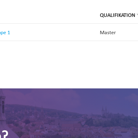
QUALIFIKATION
ppe 1
Master
n?