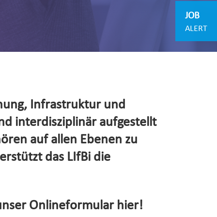
JOB
ALERT
hung, Infrastruktur und
d interdisziplinär aufgestellt
hören auf allen Ebenen zu
rstützt das LIfBi die
unser Onlineformular hier!