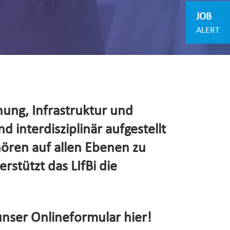
JOB
ALERT
hung, Infrastruktur und
d interdisziplinär aufgestellt
hören auf allen Ebenen zu
rstützt das LIfBi die
unser Onlineformular hier!