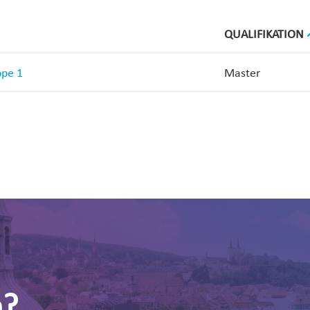
QUALIFIKATION
ppe 1
Master
n?