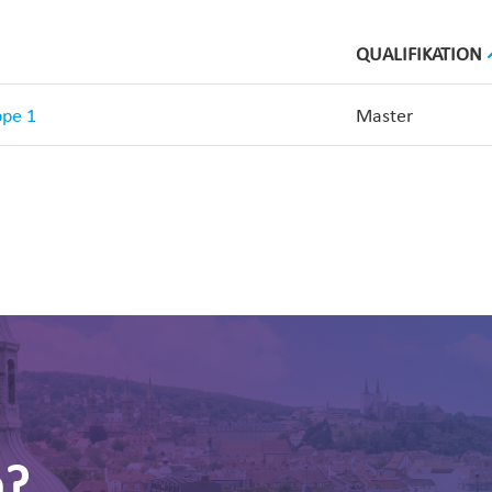
QUALIFIKATION
ppe 1
Master
n?