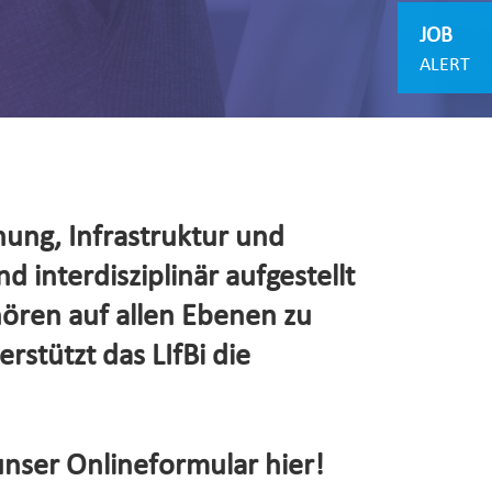
JOB
ALERT
hung, Infrastruktur und
d interdisziplinär aufgestellt
hören auf allen Ebenen zu
rstützt das LIfBi die
unser Onlineformular hier!