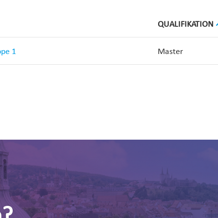
QUALIFIKATION
ppe 1
Master
n?