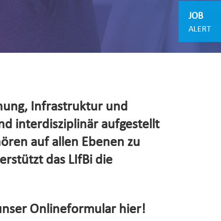
JOB
ALERT
hung, Infrastruktur und
d interdisziplinär aufgestellt
hören auf allen Ebenen zu
rstützt das LIfBi die
unser Onlineformular hier!