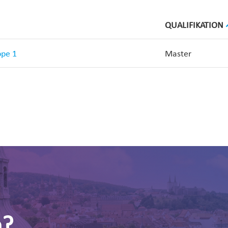
QUALIFIKATION
ppe 1
Master
n?