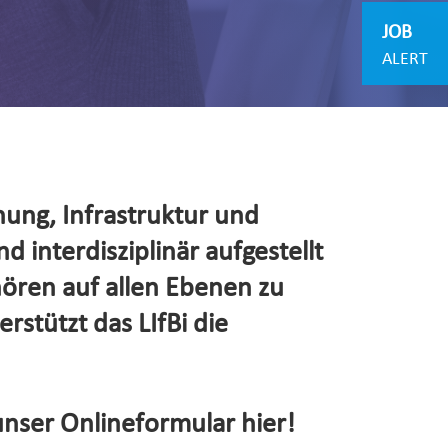
JOB
ALERT
hung, Infrastruktur und
d interdisziplinär aufgestellt
hören auf allen Ebenen zu
rstützt das LIfBi die
unser Onlineformular hier!