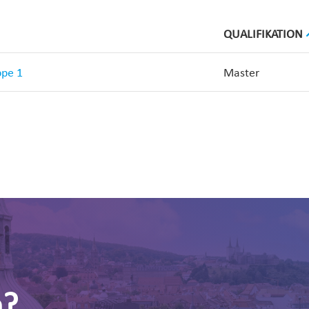
QUALIFIKATION
ppe 1
Master
n?