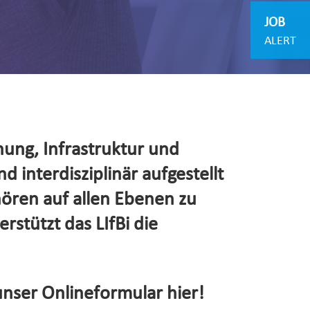
JOB
ALERT
hung, Infrastruktur und
d interdisziplinär aufgestellt
hören auf allen Ebenen zu
rstützt das LIfBi die
unser Onlineformular hier!