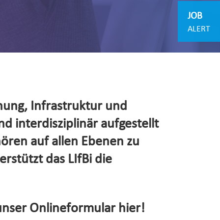
JOB
ALERT
hung, Infrastruktur und
d interdisziplinär aufgestellt
hören auf allen Ebenen zu
rstützt das LIfBi die
unser Onlineformular hier!