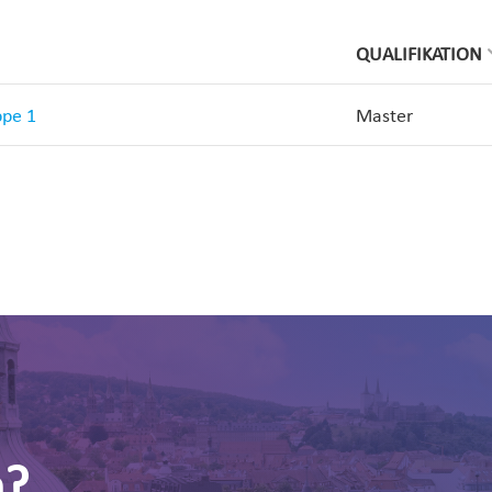
QUALIFIKATION
ppe 1
Master
n?