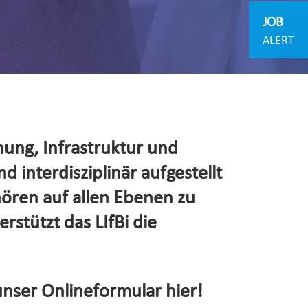
JOB
ALERT
hung, Infrastruktur und
d interdisziplinär aufgestellt
hören auf allen Ebenen zu
rstützt das LIfBi die
unser Onlineformular hier!