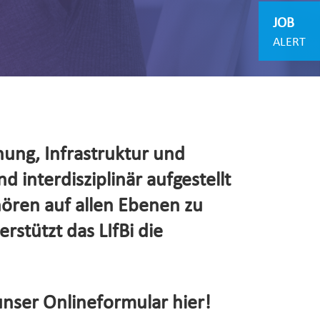
JOB
ALERT
hung, Infrastruktur und
d interdisziplinär aufgestellt
hören auf allen Ebenen zu
rstützt das LIfBi die
unser Onlineformular hier!