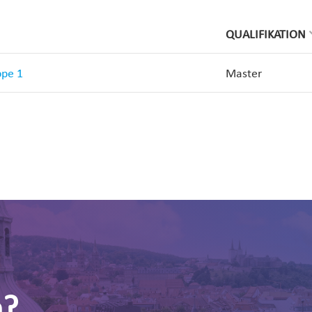
QUALIFIKATION
ppe 1
Master
n?