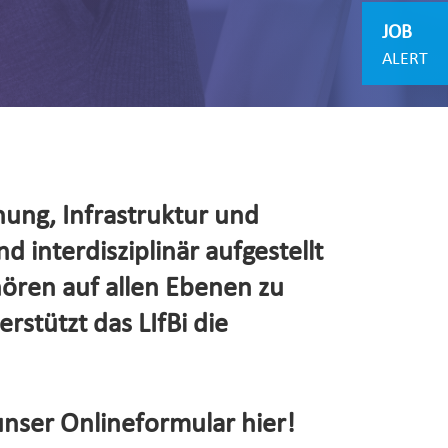
JOB
ALERT
hung, Infrastruktur und
d interdisziplinär aufgestellt
hören auf allen Ebenen zu
rstützt das LIfBi die
unser Onlineformular hier!