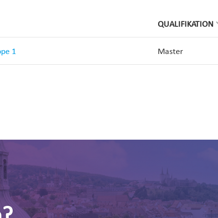
QUALIFIKATION
ppe 1
Master
n?