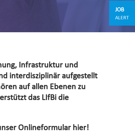
JOB
ALERT
hung, Infrastruktur und
d interdisziplinär aufgestellt
hören auf allen Ebenen zu
rstützt das LIfBi die
unser Onlineformular hier!