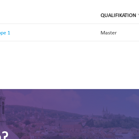
QUALIFIKATION
ppe 1
Master
n?