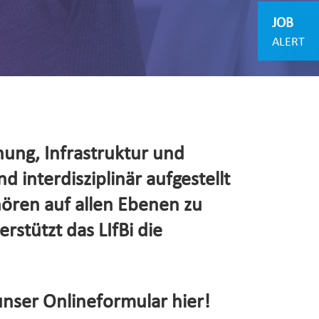
JOB
ALERT
hung, Infrastruktur und
d interdisziplinär aufgestellt
hören auf allen Ebenen zu
rstützt das LIfBi die
unser Onlineformular hier!